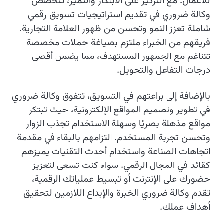
للأعمال. مع التركيز على الابتكار والتميز، تتخصص
وكالة ضروري في تقديم استراتيجيات تسويق رقمي
شاملة تعزز النمو وتحسن من ظهور العلامة التجارية.
فريقهم من الخبراء ملتزم بصياغة حملات مخصصة
تتناغم مع الجمهور المستهدف، مما يضمن أقصى
درجات التفاعل والتحويل.
بالإضافة إلى براعتهم في التسويق، تتفوق وكالة ضروري
في تطوير وتصميم المواقع الإلكترونية، حيث تبتكر
مواقع مذهلة بصريًا وسهلة الاستخدام تجذب الزوار
وتحسن تجربة المستخدم. التزامهم بالبقاء في مقدمة
اتجاهات الصناعة واستخدام أحدث التقنيات يميزهم
كقائد في المجال الرقمي. سواء كنت تسعى لتعزيز
حضورك على الإنترنت أو تبسيط عملياتك الرقمية،
تقدم وكالة ضروري الخبرة والإبداع اللازمين لتحقيق
أهداف عملك.