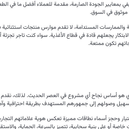
يفي بمعايير الجودة الصارمة، مقدمة للعملاء أفضل ما في ال
 موثوق في السوق.
ة والممارسات المستدامة، لا تقدم موارس منتجات استثنائية
ابتكار يجعلهم قادة في قطاع الأغذية. سواء كنت تاجر تجزئة 
اتهم تكون ممتعة.
لقوي هو أساس نجاح أي مشروع في العصر الحديث. لذلك، نقدم 
تسهيل وصولهم إلى جمهورهم المستهدف بطريقة احترافية وآمن
ار وحجز أسماء نطاقات مميزة تعكس هوية علاماتهم التجارية وتُ
اصة أو على بنية سحابية، تتميز بالسرعة، الحماية، والاستقر