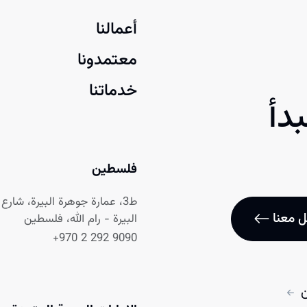
أعمالنا
معتمدونا
خدماتنا
دأ
فلسطين
ط3، عمارة جوهرة البيرة، شارع نابلس
 معنا
البيرة - رام الله، فلسطين
+970 2 292 9090
ن