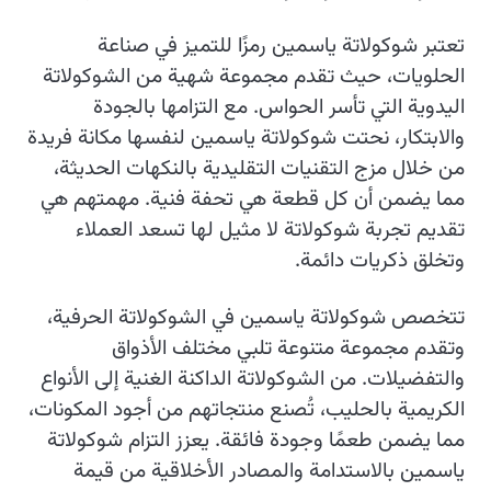
تعتبر شوكولاتة ياسمين رمزًا للتميز في صناعة
الحلويات، حيث تقدم مجموعة شهية من الشوكولاتة
اليدوية التي تأسر الحواس. مع التزامها بالجودة
والابتكار، نحتت شوكولاتة ياسمين لنفسها مكانة فريدة
من خلال مزج التقنيات التقليدية بالنكهات الحديثة،
مما يضمن أن كل قطعة هي تحفة فنية. مهمتهم هي
تقديم تجربة شوكولاتة لا مثيل لها تسعد العملاء
وتخلق ذكريات دائمة.
تتخصص شوكولاتة ياسمين في الشوكولاتة الحرفية،
وتقدم مجموعة متنوعة تلبي مختلف الأذواق
والتفضيلات. من الشوكولاتة الداكنة الغنية إلى الأنواع
الكريمية بالحليب، تُصنع منتجاتهم من أجود المكونات،
مما يضمن طعمًا وجودة فائقة. يعزز التزام شوكولاتة
ياسمين بالاستدامة والمصادر الأخلاقية من قيمة