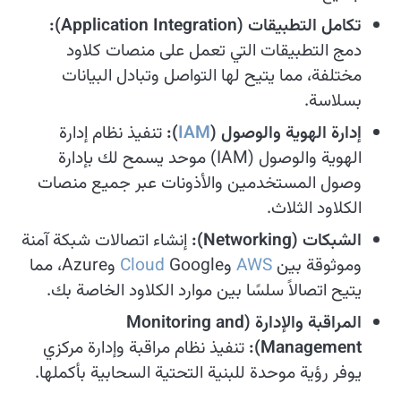
تكامل التطبيقات (Application Integration):
دمج التطبيقات التي تعمل على منصات كلاود
مختلفة، مما يتيح لها التواصل وتبادل البيانات
بسلاسة.
إدارة الهوية والوصول (
IAM
):
تنفيذ نظام إدارة
الهوية والوصول (IAM) موحد يسمح لك بإدارة
وصول المستخدمين والأذونات عبر جميع منصات
الكلاود الثلاث.
الشبكات (Networking):
إنشاء اتصالات شبكة آمنة
وموثوقة بين
AWS
وGoogle
Cloud
وAzure، مما
يتيح اتصالاً سلسًا بين موارد الكلاود الخاصة بك.
المراقبة والإدارة (Monitoring and
Management):
تنفيذ نظام مراقبة وإدارة مركزي
يوفر رؤية موحدة للبنية التحتية السحابية بأكملها.