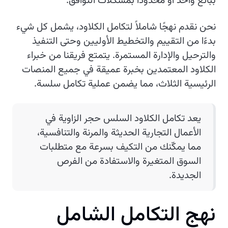
ببائع واحد أو محدودًا بمشكلات التوافق.
نحن نقدم نهجًا شاملاً لتكامل الكلاود، يشمل كل شيء
بدءًا من التقييم والتخطيط الأوليين وحتى التنفيذ
والترحيل والإدارة المستمرة. يتمتع فريقنا من خبراء
الكلاود المعتمدين بخبرة عميقة في جميع المنصات
الرئيسية الثلاث، مما يضمن عملية تكامل سلسة.
يعد تكامل الكلاود السلس حجر الزاوية في
الأعمال التجارية الحديثة والمرنة والتنافسية،
مما يمكّنك من التكيف بسرعة مع متطلبات
السوق المتغيرة والاستفادة من الفرص
الجديدة.
ن
ه
ج
ا
ل
ت
ك
ا
م
ل
ا
ل
ش
ا
م
ل