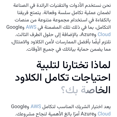
نحن نستخدم الأدوات والتقنيات الرائدة في الصناعة
لضمان عملية تكامل سلسة وفعالة. يتمتع فريقنا
بالكفاءة في استخدام مجموعة متنوعة من منصات
التكامل، بما في ذلك تلك المضمنة في
AWS
وGoogle
Cloud
وAzure، بالإضافة إلى حلول الطرف الثالث.
نلتزم أيضًا بأفضل الممارسات لأمن الكلاود والامتثال،
مما يضمن حماية بياناتك في جميع الأوقات.
ل
م
ا
ذ
ا
ت
خ
ت
ا
ر
ن
ا
ل
ت
ل
ب
ي
ة
ا
ح
ت
ي
ا
ج
ا
ت
ت
ك
ا
م
ل
ا
ل
ك
ل
و
د
ا
ل
خ
ا
ص
ة
ب
ك
؟
يعد اختيار الشريك المناسب لتكامل
AWS
وGoogle
Cloud
وAzure أمرًا بالغ الأهمية لنجاح مشروعك.