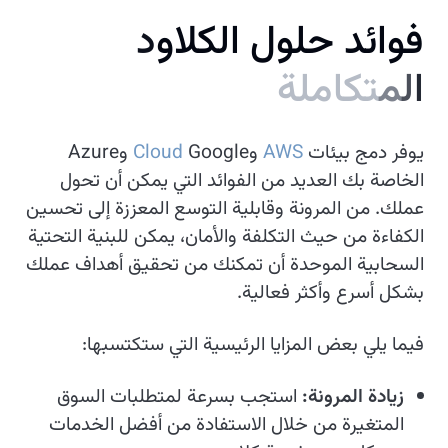
ف
و
ا
ئ
د
ح
ل
و
ل
ا
ل
ك
ل
و
د
ا
ل
م
ت
ك
ا
م
ل
ة
يوفر دمج بيئات
AWS
وGoogle
Cloud
وAzure
الخاصة بك العديد من الفوائد التي يمكن أن تحول
عملك. من المرونة وقابلية التوسع المعززة إلى تحسين
الكفاءة من حيث التكلفة والأمان، يمكن للبنية التحتية
السحابية الموحدة أن تمكنك من تحقيق أهداف عملك
بشكل أسرع وأكثر فعالية.
فيما يلي بعض المزايا الرئيسية التي ستكتسبها:
زيادة المرونة:
استجب بسرعة لمتطلبات السوق
المتغيرة من خلال الاستفادة من أفضل الخدمات