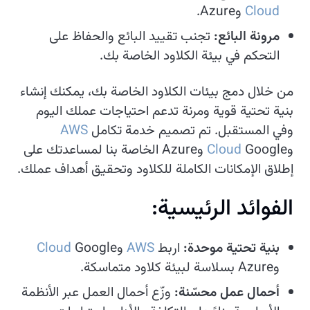
Cloud
وAzure.
مرونة البائع:
تجنب تقييد البائع والحفاظ على
التحكم في بيئة الكلاود الخاصة بك.
من خلال دمج بيئات الكلاود الخاصة بك، يمكنك إنشاء
بنية تحتية قوية ومرنة تدعم احتياجات عملك اليوم
وفي المستقبل. تم تصميم خدمة تكامل
AWS
وGoogle
Cloud
وAzure الخاصة بنا لمساعدتك على
إطلاق الإمكانات الكاملة للكلاود وتحقيق أهداف عملك.
الفوائد الرئيسية:
بنية تحتية موحدة:
اربط
AWS
وGoogle
Cloud
وAzure بسلاسة لبيئة كلاود متماسكة.
أحمال عمل محسّنة:
وزّع أحمال العمل عبر الأنظمة