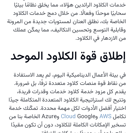
خدمات الكلاود الرائدين هؤلاء، مما يخلق نظامًا بيئيًا
سحابيًا موحدًا وفعالًا. من خلال دمج خدمات الكلاود
الخاصة بك، نطلق العنان لمستويات جديدة من المرونة
وقابلية التوسع وتحسين التكاليف، مما يمكّن عملك
من الازدهار في الكلاود.
إ
ط
ل
ق
ق
و
ة
ا
ل
ك
ل
و
د
ا
ل
م
و
ح
د
في بيئة الأعمال الديناميكية اليوم، لم يعد الاستفادة
من نقاط قوة منصات كلاود متعددة ترفًا، بل ضرورة.
يقدم كل مزود خدمة كلاود خدمات وقدرات فريدة،
وتتيح لك استراتيجية الكلاود المتعددة المتكاملة جيدًا
اختيار أفضل الأدوات لكل مهمة محددة. تمكّنك خدمة
تكامل
AWS
وGoogle
Cloud
وAzure الخاصة بنا من
تسخير الإمكانات الكاملة للكلاود، دون أن تكون مقيدًا