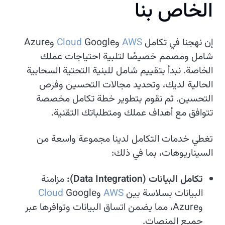
ا
ل
خ
ا
ص
ب
ن
ا
إن نهجنا في تكامل
AWS
وGoogle
Cloud
وAzure
شامل ومصمم خصيصًا لتلبية احتياجات عملك
الخاصة. نبدأ بتقييم شامل للبنية التحتية السحابية
الحالية لديك، وتحديد مجالات التحسين وفرص
التحسين. ثم نقوم بتطوير خطة تكامل مخصصة
تتوافق مع أهداف عملك ومتطلباتك التقنية.
تغطي خدمات التكامل لدينا مجموعة واسعة من
السيناريوهات، بما في ذلك:
تكامل البيانات (Data Integration):
مزامنة
البيانات بسلاسة بين
AWS
وGoogle
Cloud
وAzure، مما يضمن اتساق البيانات وتوافرها عبر
جميع المنصات.