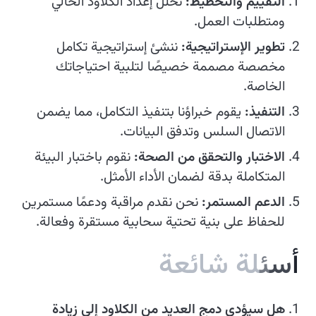
التقييم والتخطيط:
نحلل إعداد الكلاود الحالي
ومتطلبات العمل.
تطوير الإستراتيجية:
ننشئ إستراتيجية تكامل
مخصصة مصممة خصيصًا لتلبية احتياجاتك
الخاصة.
التنفيذ:
يقوم خبراؤنا بتنفيذ التكامل، مما يضمن
الاتصال السلس وتدفق البيانات.
الاختبار والتحقق من الصحة:
نقوم باختبار البيئة
المتكاملة بدقة لضمان الأداء الأمثل.
الدعم المستمر:
نحن نقدم مراقبة ودعمًا مستمرين
للحفاظ على بنية تحتية سحابية مستقرة وفعالة.
أ
س
ئ
ل
ة
ش
ا
ئ
ع
ة
هل سيؤدي دمج العديد من الكلاود إلى زيادة