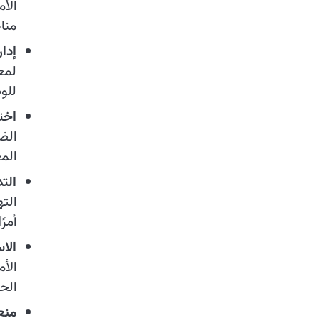
الأ
منا
إدار
لمع
للو
اختب
الض
الم
التد
الته
أمرً
الا
الأ
الح
منع 