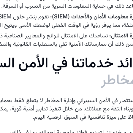
عد ذلك في حماية المعلومات السرية من التسرب أو السرقة.
ة معلومات الأمان والأحداث (SIEM):
لفة، مما يوفر رؤية في الوقت الفعلي لوضعك الأمني ويتيح ا
ة الامتثال:
نساعدك على الامتثال للوائح والمعايير الصناعية 
ن ذلك أن ممارساتك الأمنية تفي بالمتطلبات القانونية والتنظ
ا
ئ
د
خ
د
م
ا
ت
ن
ا
ف
ي
ا
ل
م
ن
ا
ل
س
خ
ا
ط
ر
ستثمار في الأمن السيبراني وإدارة المخاطر لا يتعلق فقط بحم
وبناء الثقة مع عملائك. من خلال تنفيذ تدابير أمنية قوية، يم
ظ على ميزة تنافسية في السوق الرقمية اليوم.
يم خدماتنا لتقديم فوائد ملموسة لعملك، بما في ذلك: