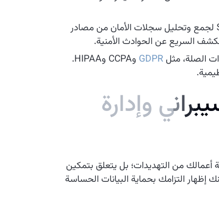
نقوم بنشر حلول SIEM لجمع وتحليل سجلات الأمان من مصادر
لكشف السريع عن الحوادث الأمنية.
ذات الصلة، مثل
GDPR
وCCPA وHIPAA.
يمية.
ي
ب
ر
ا
ن
ي
و
إ
د
ا
ر
ة
اية أعمالك من التهديدات؛ بل يتعلق بتمكين
كنك إظهار التزامك بحماية البيانات الحساسة