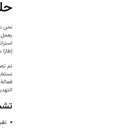
ح
ل
نحن نق
يعمل ف
استرات
إطارًا
تم تصم
نستخدم
فعالة.
التهدي
تشمل
تقي