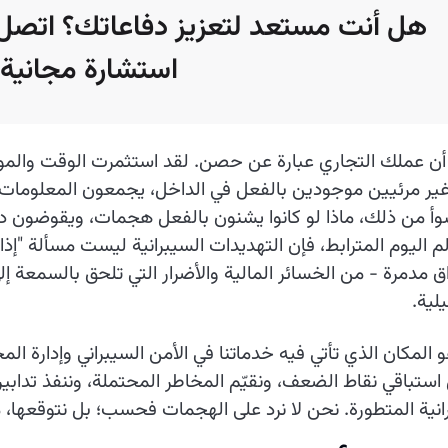
هل أنت مستعد لتعزيز دفاعاتك؟ اتصل 
استشارة مجانية!
ن عملك التجاري عبارة عن حصن. لقد استثمرت الوقت والموارد
غير مرئيين موجودين بالفعل في الداخل، يجمعون المعلومات 
سوأ من ذلك، ماذا لو كانوا يشنون بالفعل هجمات، ويقوضون 
م اليوم المترابط، فإن التهديدات السيبرانية ليست مسألة "إذ
اق مدمرة - من الخسائر المالية والأضرار التي تلحق بالسمعة إ
لية.
 المكان الذي تأتي فيه خدماتنا في الأمن السيبراني وإدارة 
ستباقي نقاط الضعف، ونقيّم المخاطر المحتملة، وننفذ تدابير
انية المتطورة. نحن لا نرد على الهجمات فحسب؛ بل نتوقعها،