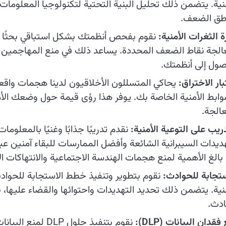
منية. يتضمن ذلك تحليل البنية التحتية لتكنولوجيا المعلومات
طق الضعف.
ة الثغرات الأمنية:
نقوم بفحص أنظمتك بشكل استباقي بحثًا عن
الجة نقاط الضعف المحددة. يساعد ذلك في منع المهاجمين من
صول إلى أنظمتك.
ار الاختراق:
يحاكي المتسللون الأخلاقيون لدينا هجمات واقعي
وابط الأمنية الخاصة بك. يوفر هذا رؤى قيمة حول وضعك الأ
عالجة.
ريب على التوعية الأمنية:
نقدم تدريبًا جذابًا وغنيًا بالمعلو
ديدات السيبرانية الشائعة وأفضل الممارسات للبقاء آمنين عبر ا
ا بالغ الأهمية لمنع هجمات الهندسة الاجتماعية والانتهاكات ال
ستجابة للحوادث:
نقوم بتطوير وتنفيذ خطط الاستجابة للحوا
منية. يتضمن ذلك تحديد التهديدات واحتوائها والقضاء عليها، ب
ادث.
فقدان البيانات (DLP):
نقوم بتنفيذ حلول