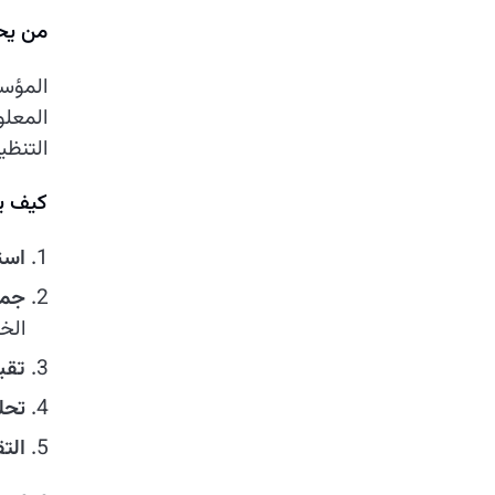
من يحت
المؤسس
المعلو
التنظي
كيف ي
است
جمع
الخ
تقيي
تحل
الت