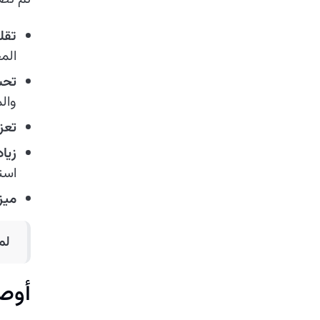
تقل
الم
تحس
وال
تعز
زياد
استم
ميز
لم
أوص