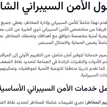
و
ل
ا
ل
م
ن
ا
ل
س
ي
ب
ر
ا
ن
ي
ا
ل
ش
ا
دم نهجًا شاملاً للأمن السيبراني وإدارة المخاطر، يغطي جميع 
ريقنا من متخصصي الأمن السيبراني ذوي الخبرة عن كثب مع
يجية أمنية مخصصة تتوافق مع أهدافك وتحملك للمخاطر. نحن نت
 شاملاً يضمن الحماية والامتثال المستمر.
يم خدماتنا لتوفير أمان شامل، من التقييم الأولي إلى المراق
 الأدوات والتقنيات الرائدة في الصناعة لتحديد نقاط الضعف 
 كما نقدم تدريبًا منتظمًا للتوعية الأمنية لموظفيك، وتمكينه
دات السيبرانية.
 خدمات الأمن السيبراني الأساسية 
يم المخاطر:
نجري تقييمات شاملة للمخاطر لتحديد نقاط الض