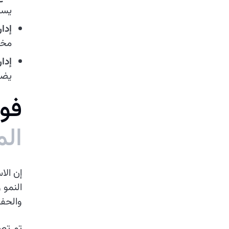
يسا
إدار
مخت
إدار
يضم
ف
و
ا
ل
م
إن الا
النمو 
والحفا
تم تصم