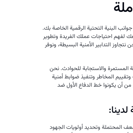
م
ل
ة
جوانب البنية التحتية الرقمية الخاصة بك.
ك لفهم احتياجات عملك الفريدة وتطوير
جاوز التدابير الأمنية البسيطة، ونوفر
بة المستمرة والاستجابة للحوادث. نحن
وتقييم المخاطر وتنفيذ ضوابط أمنية
م من أن يكونوا خط الدفاع الأول ضد
لدينا:
عف المحتملة وتحديد أولويات الجهود