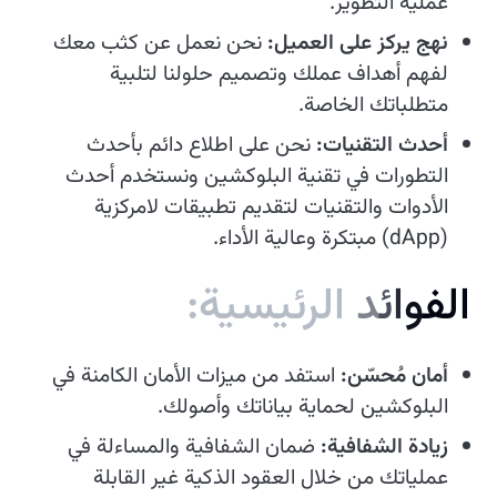
عملية التطوير.
نهج يركز على العميل:
نحن نعمل عن كثب معك
لفهم أهداف عملك وتصميم حلولنا لتلبية
متطلباتك الخاصة.
أحدث التقنيات:
نحن على اطلاع دائم بأحدث
التطورات في تقنية البلوكشين ونستخدم أحدث
الأدوات والتقنيات لتقديم تطبيقات لامركزية
(dApp) مبتكرة وعالية الأداء.
ا
ل
ف
و
ا
ئ
د
ا
ل
ر
ئ
ي
س
ي
ة
:
أمان مُحسّن:
استفد من ميزات الأمان الكامنة في
البلوكشين لحماية بياناتك وأصولك.
زيادة الشفافية:
ضمان الشفافية والمساءلة في
عملياتك من خلال العقود الذكية غير القابلة