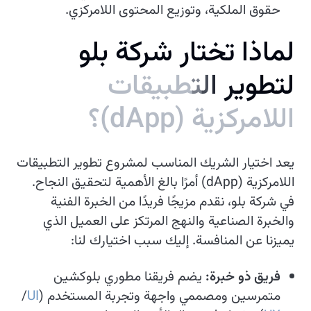
حقوق الملكية، وتوزيع المحتوى اللامركزي.
ل
م
ا
ذ
ا
ت
خ
ت
ا
ر
ش
ر
ك
ة
ب
ل
و
ل
ت
ط
و
ي
ر
ا
ل
ت
ط
ب
ي
ق
ا
ت
ا
ل
ل
م
ر
ك
ز
ي
ة
(
p
p
A
d
)
؟
يعد اختيار الشريك المناسب لمشروع تطوير التطبيقات
اللامركزية (dApp) أمرًا بالغ الأهمية لتحقيق النجاح.
في شركة بلو، نقدم مزيجًا فريدًا من الخبرة الفنية
والخبرة الصناعية والنهج المرتكز على العميل الذي
يميزنا عن المنافسة. إليك سبب اختيارك لنا:
فريق ذو خبرة:
يضم فريقنا مطوري بلوكشين
متمرسين ومصممي واجهة وتجربة المستخدم (
UI
/