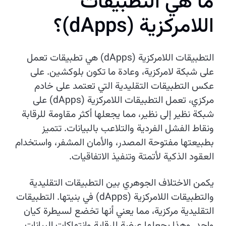
م
ا
ه
ي
ا
ل
ت
ط
ب
ي
ق
ا
ت
ا
ل
ل
م
ر
ك
ز
ي
ة
(
s
p
p
A
d
)
؟
التطبيقات اللامركزية (dApps) هي تطبيقات تعمل
على شبكة لامركزية، وعادة ما تكون بلوكشين. على
عكس التطبيقات التقليدية التي تعتمد على خادم
مركزي، تعمل التطبيقات اللامركزية (dApps) على
شبكة نظير إلى نظير، مما يجعلها أكثر مقاومة للرقابة
ونقاط الفشل الفردية والتلاعب بالبيانات. تتميز
بطبيعتها مفتوحة المصدر، والأمان المشفر، واستخدام
العقود الذكية لأتمتة وتنفيذ الاتفاقيات.
يكمن الاختلاف الجوهري بين التطبيقات التقليدية
والتطبيقات اللامركزية (dApps) في بنيتها. التطبيقات
التقليدية مركزية، مما يعني أنها تخضع لسيطرة كيان
واحد. وهذا يجعلها عرضة للرقابة وانتهاكات البيانات