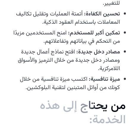
للتغيير.
تحسين الكفاءة:
أتمتة العمليات وتقليل تكاليف
المعاملات باستخدام العقود الذكية.
تمكين أكبر للمستخدم:
امنح المستخدمين مزيدًا
من التحكم في بياناتهم وتفاعلاتهم.
مصادر دخل جديدة:
افتح نماذج أعمال جديدة
ومصادر دخل جديدة من خلال الترميز والأسواق
اللامركزية.
ميزة تنافسية:
اكتسب ميزة تنافسية من خلال
كونك من أوائل المتبنين لتقنية البلوكشين.
م
ن
ي
ح
ت
ا
ج
إ
ل
ى
ه
ذ
ه
ا
ل
خ
د
م
ة
: