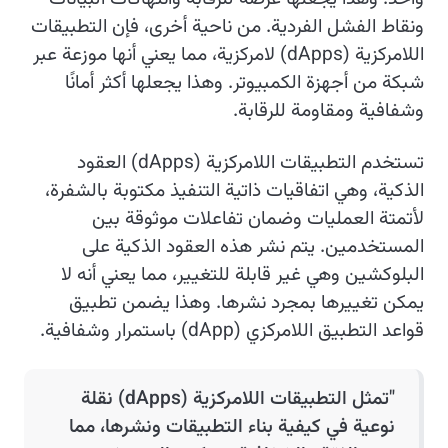
ونقاط الفشل الفردية. من ناحية أخرى، فإن التطبيقات
اللامركزية (dApps) لامركزية، مما يعني أنها موزعة عبر
شبكة من أجهزة الكمبيوتر. وهذا يجعلها أكثر أمانًا
وشفافية ومقاومة للرقابة.
تستخدم التطبيقات اللامركزية (dApps) العقود
الذكية، وهي اتفاقيات ذاتية التنفيذ مكتوبة بالشفرة،
لأتمتة العمليات وضمان تفاعلات موثوقة بين
المستخدمين. يتم نشر هذه العقود الذكية على
البلوكشين وهي غير قابلة للتغيير، مما يعني أنه لا
يمكن تغييرها بمجرد نشرها. وهذا يضمن تطبيق
قواعد التطبيق اللامركزي (dApp) باستمرار وشفافية.
"تمثل التطبيقات اللامركزية (dApps) نقلة
نوعية في كيفية بناء التطبيقات ونشرها، مما