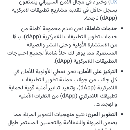
UX
) وخبراء في مجال الأمن السيبراني يتمتعون
بسجل حافل في تقديم مشاريع تطبيقات لامركزية
(dApp) ناجحة.
خدمات شاملة:
نحن نقدم مجموعة كاملة من
خدمات تطوير التطبيقات اللامركزية (dApp)، بدءًا
من الاستشارة الأولية وحتى النشر والصيانة
المستمرة، مما يوفر لك حلاً شاملاً لجميع احتياجات
التطبيقات اللامركزية (dApp).
التركيز على الأمان:
نحن نعطي الأولوية للأمان في
كل جانب من جوانب عملية تطوير التطبيقات
اللامركزية (dApp)، وتنفيذ تدابير أمنية قوية لحماية
تطبيقك اللامركزي (dApp) من الثغرات الأمنية
والهجمات.
التطوير المرن:
نتبع منهجيات التطوير المرنة، مما
يضمن المرونة والشفافية والتحسين المستمر طوال