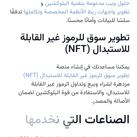
حلول ويب مدعومة بتقنية البلوكشين
و
تطوير واجهات ربط الأنظمة المخصصة وتكاملها
تدفقًا
سلسًا للبيانات وأمانًا محسنًا.
تطوير سوق للرموز غير القابلة
للاستبدال (NFT)
يمكننا مساعدتك في إنشاء منصة
تطوير سوق للرموز غير القابلة للاستبدال (NFT)
مزدهرة لشراء وبيع وتداول الرموز غير القابلة
للاستبدال، والاستفادة من قوة البلوكشين لضمان
الأصالة والمصدر.
ا
ل
ص
ن
ا
ع
ا
ت
ا
ل
ت
ي
ن
خ
د
م
ه
ا