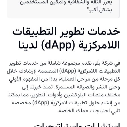
يعزز الثقة والشفافية وتمكين المستخدمين
بشكل أكبر."
خ
د
م
ا
ت
ت
ط
و
ي
ر
ا
ل
ت
ط
ب
ي
ق
ا
ت
ا
ل
ل
م
ر
ك
ز
ي
ة
(
p
p
A
d
)
ل
د
ي
ن
ا
في شركة بلو، نقدم مجموعة شاملة من خدمات تطوير
التطبيقات اللامركزية (dApp) المصممة لإرشادك خلال
كل مرحلة من مراحل العملية، بدءًا من المفهوم الأولي
وحتى النشر والصيانة المستمرة. تمتد خبرتنا إلى
مختلف منصات البلوكشين وأدوات التطوير، مما يمكننا
من إنشاء حلول تطبيقات لامركزية (dApp) مخصصة
تلبي احتياجات عملك الخاصة.