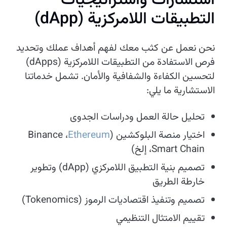
استشارات واستراتيجيات
التطبيقات اللامركزية (dApp)
نحن نعمل عن كثب معك لفهم أهداف عملك وتحديد
فرص الاستفادة من التطبيقات اللامركزية (dApps)
لتحسين الكفاءة والشفافية والأمان. تشمل خدماتنا
الاستشارية ما يلي:
تحليل حالة العمل ودراسات الجدوى
اختيار منصة البلوكشين (
Ethereum
، Binance
Smart Chain، إلخ)
تصميم بنية التطبيق اللامركزي (dApp) وتطوير
خارطة الطريق
تصميم وتنفيذ اقتصاديات الرموز (Tokenomics)
تقييم الامتثال التنظيمي