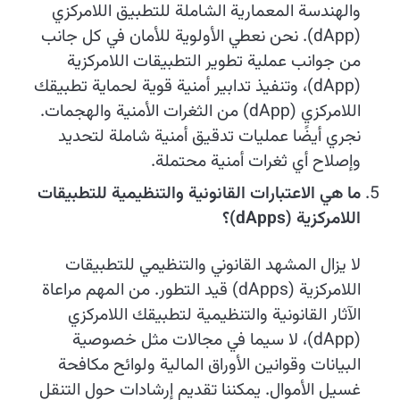
والهندسة المعمارية الشاملة للتطبيق اللامركزي
(dApp). نحن نعطي الأولوية للأمان في كل جانب
من جوانب عملية تطوير التطبيقات اللامركزية
(dApp)، وتنفيذ تدابير أمنية قوية لحماية تطبيقك
اللامركزي (dApp) من الثغرات الأمنية والهجمات.
نجري أيضًا عمليات تدقيق أمنية شاملة لتحديد
وإصلاح أي ثغرات أمنية محتملة.
ما هي الاعتبارات القانونية والتنظيمية للتطبيقات
اللامركزية (dApps)؟
لا يزال المشهد القانوني والتنظيمي للتطبيقات
اللامركزية (dApps) قيد التطور. من المهم مراعاة
الآثار القانونية والتنظيمية لتطبيقك اللامركزي
(dApp)، لا سيما في مجالات مثل خصوصية
البيانات وقوانين الأوراق المالية ولوائح مكافحة
غسيل الأموال. يمكننا تقديم إرشادات حول التنقل