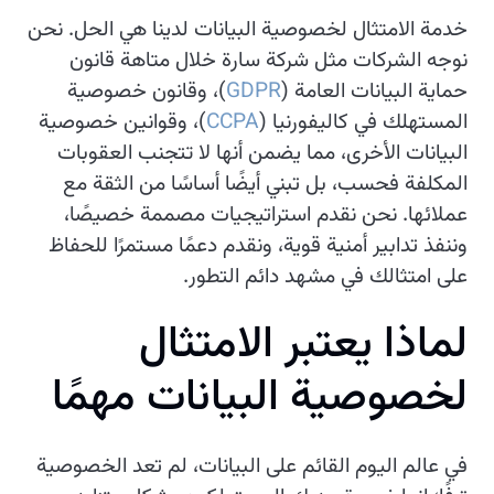
خدمة الامتثال لخصوصية البيانات لدينا هي الحل. نحن
نوجه الشركات مثل شركة سارة خلال متاهة قانون
حماية البيانات العامة (
GDPR
)، وقانون خصوصية
المستهلك في كاليفورنيا (
CCPA
)، وقوانين خصوصية
البيانات الأخرى، مما يضمن أنها لا تتجنب العقوبات
المكلفة فحسب، بل تبني أيضًا أساسًا من الثقة مع
عملائها. نحن نقدم استراتيجيات مصممة خصيصًا،
وننفذ تدابير أمنية قوية، ونقدم دعمًا مستمرًا للحفاظ
على امتثالك في مشهد دائم التطور.
ل
م
ا
ذ
ا
ي
ع
ت
ب
ر
ا
ل
م
ت
ث
ا
ل
ل
خ
ص
و
ص
ي
ة
ا
ل
ب
ي
ا
ن
ا
ت
م
ه
م
ا
في عالم اليوم القائم على البيانات، لم تعد الخصوصية