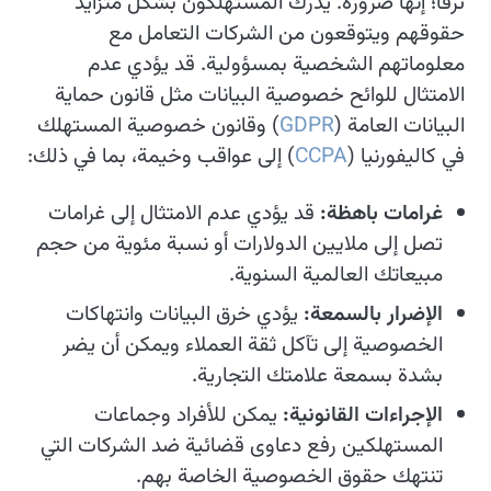
ترفًا؛ إنها ضرورة. يدرك المستهلكون بشكل متزايد
حقوقهم ويتوقعون من الشركات التعامل مع
معلوماتهم الشخصية بمسؤولية. قد يؤدي عدم
الامتثال للوائح خصوصية البيانات مثل قانون حماية
البيانات العامة (
GDPR
) وقانون خصوصية المستهلك
في كاليفورنيا (
CCPA
) إلى عواقب وخيمة، بما في ذلك:
غرامات باهظة:
قد يؤدي عدم الامتثال إلى غرامات
تصل إلى ملايين الدولارات أو نسبة مئوية من حجم
مبيعاتك العالمية السنوية.
الإضرار بالسمعة:
يؤدي خرق البيانات وانتهاكات
الخصوصية إلى تآكل ثقة العملاء ويمكن أن يضر
بشدة بسمعة علامتك التجارية.
الإجراءات القانونية:
يمكن للأفراد وجماعات
المستهلكين رفع دعاوى قضائية ضد الشركات التي
تنتهك حقوق الخصوصية الخاصة بهم.