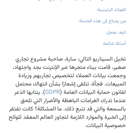
الفوائد الرئيسية:
من يحتاج إلى هذه الخدمة:
كيف يعمل:
أسئلة شائعة
تخيل السيناريو التالي: سارة، صاحبة مشروع تجاري
صغير، قامت ببناء متجرها عبر الإنترنت بجد واجتهاد،
وجمعت بيانات العملاء لتخصيص تجاربهم وزيادة
المبيعات. فجأة، تتلقى إشعارًا بشأن انتهاك محتمل
لقانون حماية البيانات العامة (
GDPR
). ينتابها الذعر
عندما تدرك الغرامات الباهظة والأضرار التي تلحق
بالسمعة والتي قد تتبع ذلك. ما المشكلة؟ كانت تفتقر
إلى الخبرة والموارد اللازمة لتجاوز العالم المعقد للوائح
خصوصية البيانات.