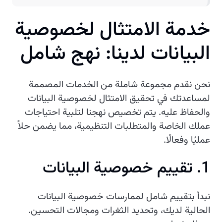
خ
د
م
ة
ا
ل
م
ت
ث
ا
ل
ل
خ
ص
و
ص
ي
ة
ا
ل
ب
ي
ا
ن
ا
ت
ل
د
ي
ن
ا
:
ن
ه
ج
ش
ا
م
ل
نحن نقدم مجموعة شاملة من الخدمات المصممة
لمساعدتك في تحقيق الامتثال لخصوصية البيانات
والحفاظ عليه. يتم تخصيص نهجنا لتلبية احتياجات
عملك الخاصة والمتطلبات التنظيمية، مما يضمن حلاً
عمليًا وفعالًا.
1. تقييم خصوصية البيانات
نبدأ بتقييم شامل لممارسات خصوصية البيانات
الحالية لديك، وتحديد الثغرات ومجالات التحسين.