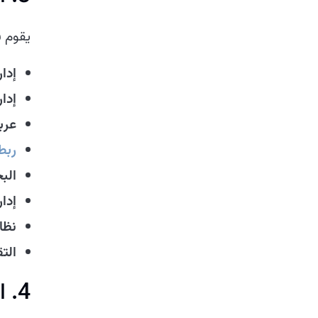
يقوم ف
إدار
إدا
عرب
ربط
الب
إدار
نظا
التق
4. الاختبار وضمان الجودة