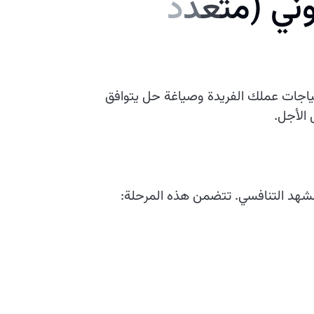
ن
ي
(
م
ت
ع
د
د
تياجات عملك الفريدة وصياغة حل يتوافق
الأجل.
شهد التنافسي. تتضمن هذه المرحلة: