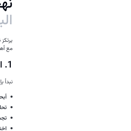
ن
ه
ج
ا
ل
ب
يرتكز 
مع أهد
1. الاكتشاف والتخطيط
نبدأ ب
أبح
تحل
تجم
اخت