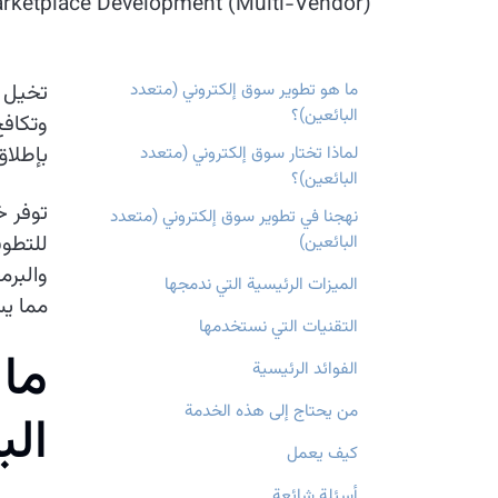
rketplace Development (Multi-Vendor)
ما هو تطوير سوق إلكتروني (متعدد
تخيل ع
البائعين)؟
وتكافح
بإطلاق
لماذا تختار سوق إلكتروني (متعدد
البائعين)؟
توفر خ
نهجنا في تطوير سوق إلكتروني (متعدد
للتطوي
البائعين)
والبرم
الميزات الرئيسية التي ندمجها
مما يس
التقنيات التي نستخدمها
م
ا
الفوائد الرئيسية
من يحتاج إلى هذه الخدمة
ا
ل
ب
كيف يعمل
أسئلة شائعة