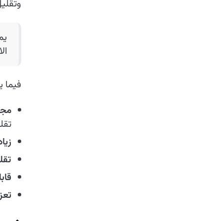
وتقليل
يم
ال
فيما ي
مجم
تقل
زياد
تقل
قاب
تعزي