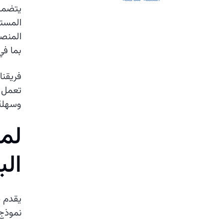
يتضمن 
المستق
المنصة
بما في
فريقن
تعمل ب
وسهلة 
ل
م
ا
ا
ل
ب
يقدم س
نموذج 