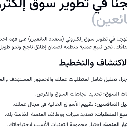
ن
ا
ف
ي
ت
ط
و
ي
ر
س
و
ق
إ
ل
ك
ت
ر
و
ا
ئ
ع
ي
ن
)
نهجنا في تطوير سوق إلكتروني (متعدد البائعين) على فهم اح
افك. نحن نتبع عملية منظمة لضمان إطلاق ناجح ونمو طويل 
إجراء تحليل شامل لمتطلبات عملك والجمهور المستهدف والم
اث السوق:
تحديد اتجاهات السوق والفرص.
يل المنافسين:
تقييم الأسواق الحالية في مجال عملك.
يع المتطلبات:
تحديد ميزات ووظائف المنصة الخاصة بك.
يار المنصة:
اختيار مجموعة التقنيات الأنسب لاحتياجاتك.