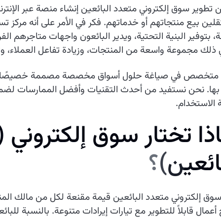
تطوير سوق إلكتروني متعدد البائعين إنشاء منصة عبر الإنت
لين بيع منتجاتهم أو خدماتهم. فكر في الأمر على أنه مركز
، بتوفير البنية التحتية، ويدير البائعون واجهات متاجرهم الفر
 ذلك مجموعة واسعة من المنتجات، وزيادة تفاعل العملاء، وتي
ا متخصص في صياغة حلول أسواق مخصصة مصممة خصيصًا لتلب
ها. نحن نستفيد من أحدث التقنيات وأفضل الممارسات لضمان
الاستخدام.
ذ
ا
ت
خ
ت
ا
ر
س
و
ق
إ
ل
ك
ت
ر
و
ن
ي
(
ا
ئ
ع
ي
ن
)
؟
وق إلكتروني متعدد البائعين قيمة مقنعة لكل من مالك المنصة
أعمال قابلاً للتطوير مع تيارات إيرادات متنوعة. بالنسبة للبا