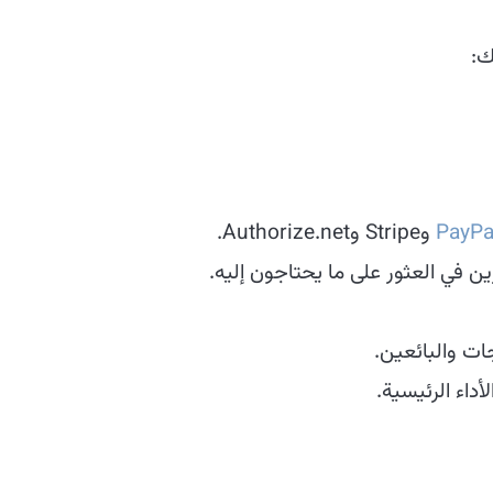
ك:
PayPa
وStripe وAuthorize.net.
في العثور على ما يحتاجون إليه.
ات والبائعين.
داء الرئيسية.