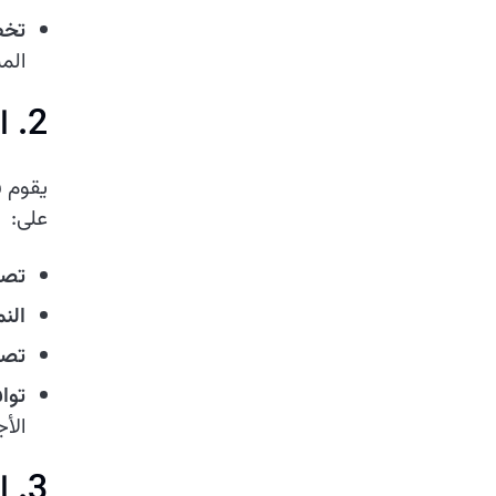
تخط
الم
2. التصميم والنمذجة الأولية
يقوم ف
على:
تصميم
النماذ
تصم
توا
الأج
3. التطوير والربط