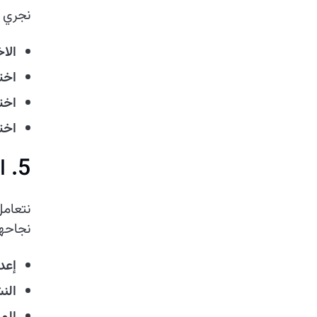
نجري ا
الاخ
اختب
اختب
اخت
5. النشر والإطلاق
نتعامل
نجاحها
إعد
الن