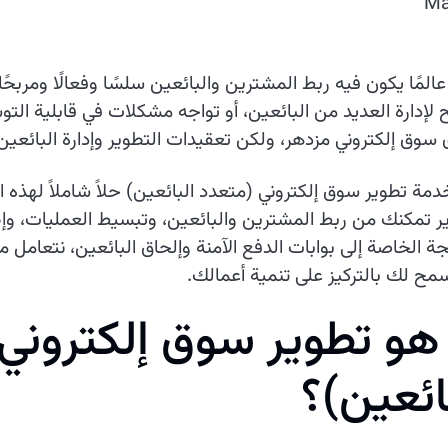
Ma
المًا يكون فيه ربط المشترين والبائعين سلسًا وفعالًا ومربحًا.
 لإدارة العديد من البائعين، أو تواجه مشكلات في قابلية ال
 سوق إلكتروني مزدهر، ولكن تعقيدات التطوير وإدارة البائعين
دمة تطوير سوق إلكتروني (متعدد البائعين) حلاً شاملاً لهذه 
ر تمكنك من ربط المشترين والبائعين، وتبسيط العمليات، و
جة الخاصة إلى بوابات الدفع الآمنة وإلحاق البائعين، نتعا
مح لك بالتركيز على تنمية أعمالك.
ه
و
ت
ط
و
ي
ر
س
و
ق
إ
ل
ك
ت
ر
و
ن
ي
ا
ئ
ع
ي
ن
)
؟