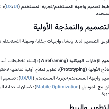
يط تصميم واجهة المستخدم/تجربة المستخدم (
UI
/
UX
):
تخ
ستخدم.
ريق التصميم لدينا بإنشاء واجهات جذابة وسهلة الاستخدام 
 الإطارات الهيكلية (Wireframing):
إنشاء تخطيطات أساس
ج الأولية (Prototyping):
تطوير نماذج أولية تفاعلية لاخت
يم واجهة المستخدم/تجربة المستخدم (
UI
/
UX
):
تصميم الع
فق مع الموبايل (
Mobile Optimization
):
ضمان استجابة المن
هزة.