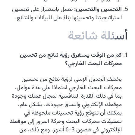
التحسين والتحسين:
نعمل باستمرار على تحسين
استراتيجيتنا وتحسينها بناءً على البيانات والنتائج.
أ
س
ئ
ل
ة
ش
ا
ئ
ع
ة
كم من الوقت يستغرق رؤية نتائج من تحسين
محركات البحث الخارجي؟
يختلف الجدول الزمني لرؤية نتائج من تحسين
محركات البحث الخارجي اعتمادًا على عدة عوامل،
بما في ذلك القدرة التنافسية لمجال عملك وجودة
موقعك الإلكتروني واتساق جهودك. بشكل عام،
يمكنك أن تتوقع رؤية تحسينات ملحوظة في
تصنيفات محركات البحث وحركة المرور إلى موقعك
الإلكتروني في غضون 3-6 أشهر. ومع ذلك، من