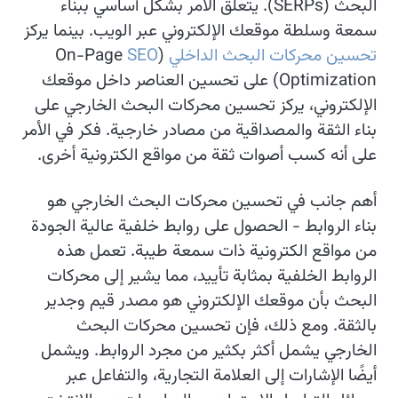
البحث (SERPs). يتعلق الأمر بشكل أساسي ببناء
سمعة وسلطة موقعك الإلكتروني عبر الويب. بينما يركز
تحسين محركات البحث الداخلي
(On-Page
SEO
Optimization) على تحسين العناصر داخل موقعك
الإلكتروني، يركز تحسين محركات البحث الخارجي على
بناء الثقة والمصداقية من مصادر خارجية. فكر في الأمر
على أنه كسب أصوات ثقة من مواقع الكترونية أخرى.
أهم جانب في تحسين محركات البحث الخارجي هو
بناء الروابط - الحصول على روابط خلفية عالية الجودة
من مواقع الكترونية ذات سمعة طيبة. تعمل هذه
الروابط الخلفية بمثابة تأييد، مما يشير إلى محركات
البحث بأن موقعك الإلكتروني هو مصدر قيم وجدير
بالثقة. ومع ذلك، فإن تحسين محركات البحث
الخارجي يشمل أكثر بكثير من مجرد الروابط. ويشمل
أيضًا الإشارات إلى العلامة التجارية، والتفاعل عبر