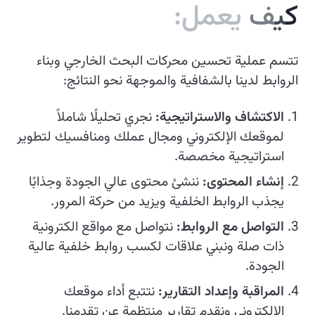
ك
ي
ف
ي
ع
م
ل
:
تتسم عملية تحسين محركات البحث الخارجي وبناء
الروابط لدينا بالشفافية والموجهة نحو النتائج:
الاكتشاف والاستراتيجية:
نجري تحليلًا شاملاً
لموقعك الإلكتروني ومجال عملك ومنافسيك لتطوير
استراتيجية مخصصة.
إنشاء المحتوى:
ننشئ محتوى عالي الجودة وجذابًا
يجذب الروابط الخلفية ويزيد من حركة المرور.
التواصل مع الروابط:
نتواصل مع مواقع الكترونية
ذات صلة ونبني علاقات لكسب روابط خلفية عالية
الجودة.
المراقبة وإعداد التقارير:
نتتبع أداء موقعك
الإلكتروني ونقدم تقارير منتظمة عن تقدمنا.