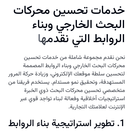
خ
د
م
ا
ت
ت
ح
س
ي
ن
م
ح
ر
ك
ا
ت
ا
ل
ب
ح
ث
ا
ل
خ
ا
ر
ج
ي
و
ب
ن
ا
ء
ا
ل
ر
و
ا
ب
ط
ا
ل
ت
ي
ن
ق
د
م
ه
ا
نحن نقدم مجموعة شاملة من خدمات تحسين
محركات البحث الخارجي وبناء الروابط المصممة
لتحسين سلطة موقعك الإلكتروني، وزيادة حركة المرور
المستهدفة، وتحقيق نمو مستدام. يستخدم فريقنا من
متخصصي تحسين محركات البحث ذوي الخبرة
استراتيجيات أخلاقية وفعالة لبناء تواجد قوي عبر
الإنترنت لعلامتك التجارية.
1. تطوير استراتيجية بناء الروابط