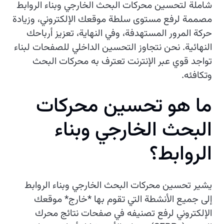
شاملة لتحسين محركات البحث الخارجي وبناء الروابط
مصممة لرفع مستوى سلطة موقعك الإلكتروني، وزيادة
حركة المرور المستهدفة، وفي النهاية، تعزيز أرباحك
النهائية. نحن نتجاوز التحسين الداخلي للصفحات لبناء
تواجد قوي عبر الإنترنت تعترف به محركات البحث
وتكافئه.
م
ا
ه
و
ت
ح
س
ي
ن
م
ح
ر
ك
ا
ت
ا
ل
ب
ح
ث
ا
ل
خ
ا
ر
ج
ي
و
ب
ن
ا
ء
ا
ل
ر
و
ا
ب
ط
؟
يشير تحسين محركات البحث الخارجي وبناء الروابط
إلى جميع الأنشطة التي تقوم بها *خارج* موقعك
الإلكتروني لرفع تصنيفه في صفحات نتائج محرك