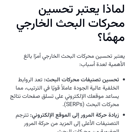
ل
م
ا
ذ
ا
ي
ع
ت
ب
ر
ت
ح
س
ي
ن
م
ح
ر
ك
ا
ت
ا
ل
ب
ح
ث
ا
ل
خ
ا
ر
ج
ي
م
ه
م
ا
؟
يعتبر تحسين محركات البحث الخارجي أمرًا بالغ
الأهمية لعدة أسباب:
تحسين تصنيفات محركات البحث:
تعد الروابط
الخلفية عالية الجودة عاملاً قويًا في الترتيب، مما
يساعد موقعك الإلكتروني على تسلق صفحات نتائج
محركات البحث (SERPs).
زيادة حركة المرور إلى الموقع الإلكتروني:
تترجم
التصنيفات الأعلى إلى المزيد من حركة المرور
العضوية من محركات البحث.