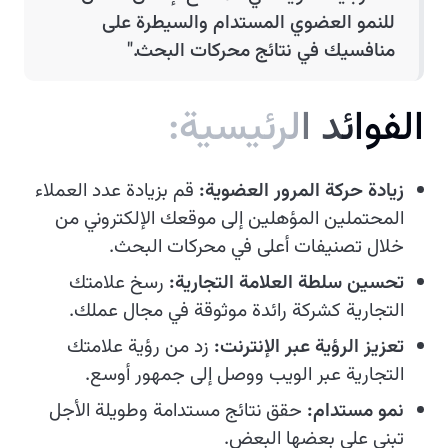
للنمو العضوي المستدام والسيطرة على
منافسيك في نتائج محركات البحث."
ا
ل
ف
و
ا
ئ
د
ا
ل
ر
ئ
ي
س
ي
ة
:
زيادة حركة المرور العضوية:
قم بزيادة عدد العملاء
المحتملين المؤهلين إلى موقعك الإلكتروني من
خلال تصنيفات أعلى في محركات البحث.
تحسين سلطة العلامة التجارية:
رسخ علامتك
التجارية كشركة رائدة موثوقة في مجال عملك.
تعزيز الرؤية عبر الإنترنت:
زد من رؤية علامتك
التجارية عبر الويب ووصل إلى جمهور أوسع.
نمو مستدام:
حقق نتائج مستدامة وطويلة الأجل
تبني على بعضها البعض.