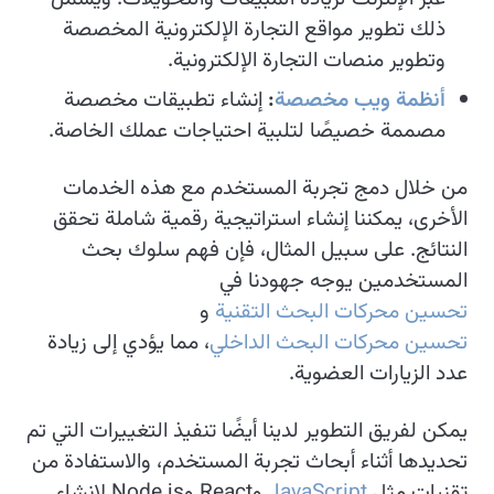
ذلك تطوير مواقع التجارة الإلكترونية المخصصة
وتطوير منصات التجارة الإلكترونية.
أنظمة ويب مخصصة
:
إنشاء تطبيقات مخصصة
مصممة خصيصًا لتلبية احتياجات عملك الخاصة.
من خلال دمج تجربة المستخدم مع هذه الخدمات
الأخرى، يمكننا إنشاء استراتيجية رقمية شاملة تحقق
النتائج. على سبيل المثال، فإن فهم سلوك بحث
المستخدمين يوجه جهودنا في
تحسين محركات البحث التقنية
و
تحسين محركات البحث الداخلي
، مما يؤدي إلى زيادة
عدد الزيارات العضوية.
يمكن لفريق التطوير لدينا أيضًا تنفيذ التغييرات التي تم
تحديدها أثناء أبحاث تجربة المستخدم، والاستفادة من
تقنيات مثل
JavaScript
وReact وNode.js لإنشاء