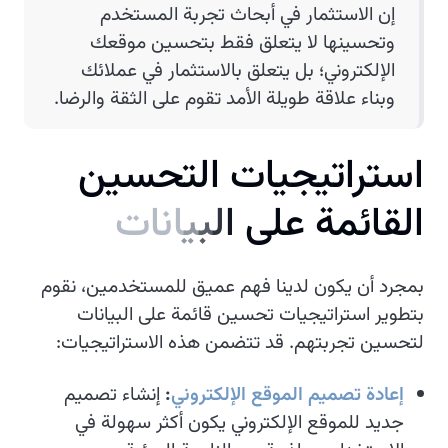
إن الاستثمار في أبحاث تجربة المستخدم
وتحسينها لا يتعلق فقط بتحسين موقعك
الإلكتروني؛ بل يتعلق بالاستثمار في عملائك
وبناء علاقة طويلة الأمد تقوم على الثقة والرضا.
ا
س
ت
ر
ا
ت
ي
ج
ي
ا
ت
ا
ل
ت
ح
س
ي
ن
ا
ل
ق
ا
ئ
م
ة
ع
ل
ى
ا
ل
ب
ي
ا
ن
ا
ت
بمجرد أن يكون لدينا فهم عميق للمستخدمين، نقوم
بتطوير استراتيجيات تحسين قائمة على البيانات
لتحسين تجربتهم. قد تتضمن هذه الاستراتيجيات:
إعادة تصميم الموقع الإلكتروني
:
إنشاء تصميم
جديد للموقع الإلكتروني يكون أكثر سهولة في