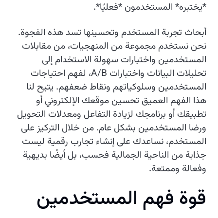
*يختبره* المستخدمون *فعليًا*.
أبحاث تجربة المستخدم وتحسينها تسد هذه الفجوة.
نحن نستخدم مجموعة من المنهجيات، من مقابلات
المستخدمين واختبارات سهولة الاستخدام إلى
تحليلات البيانات واختبارات A/B، لفهم احتياجات
المستخدمين وسلوكياتهم ونقاط ضعفهم. يتيح لنا
هذا الفهم العميق تحسين موقعك الإلكتروني أو
تطبيقك أو برنامجك لزيادة التفاعل ومعدلات التحويل
ورضا المستخدمين بشكل عام. من خلال التركيز على
المستخدم، نساعدك على إنشاء تجارب رقمية ليست
جذابة من الناحية الجمالية فحسب، بل أيضًا بديهية
وفعالة وممتعة.
ق
و
ة
ف
ه
م
ا
ل
م
س
ت
خ
د
م
ي
ن