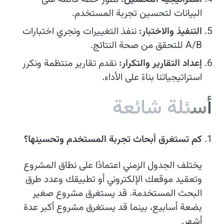
البيانات لتحسين تجربة المستخدم.
التنفيذ والاختبار:
ننفذ التغييرات ونجري اختبارات
A/B للتحقق من صحة النتائج.
إعداد التقارير والتكرار:
نقدم تقارير منتظمة ونكرر
استراتيجياتنا بناءً على الأداء.
أ
س
ئ
ل
ة
ش
ا
ئ
ع
ة
كم تستغرق أبحاث تجربة المستخدم وتحسينها؟
يختلف الجدول الزمني اعتمادًا على نطاق المشروع
وتعقيد موقعك الإلكتروني أو تطبيقك وعدد طرق
البحث المستخدمة. قد يستغرق مشروع صغير
بضعة أسابيع، بينما قد يستغرق مشروع أكبر عدة
أشهر.