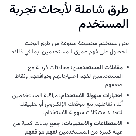
ط
ر
ق
ش
ا
م
ل
ة
ل
ب
ح
ا
ث
ت
ج
ر
ب
ة
ا
ل
م
س
ت
خ
د
م
نحن نستخدم مجموعة متنوعة من طرق البحث
للحصول على فهم عميق للمستخدمين، بما في ذلك:
مقابلات المستخدمين:
محادثات فردية مع
المستخدمين لفهم احتياجاتهم ودوافعهم ونقاط
ضعفهم.
اختبارات سهولة الاستخدام:
مراقبة المستخدمين
أثناء تفاعلهم مع موقعك الإلكتروني أو تطبيقك
لتحديد مشكلات سهولة الاستخدام.
الاستطلاعات والاستبيانات:
جمع بيانات كمية من
عينة كبيرة من المستخدمين لفهم مواقفهم