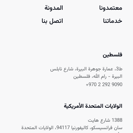
معتمدونا
المدونة
خدماتنا
اتصل بنا
فلسطين
ط3، عمارة جوهرة البيرة، شارع نابلس
البيرة - رام الله، فلسطين
+970 2 292 9090
الولايات المتحدة الأمريكية
1388 شارع هايت
سان فرانسيسكو، كاليفورنيا 94117، الولايات المتحدة