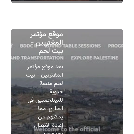
موقع مؤتمر
المغتربين -
بيت لحم
يعد موقع مؤتمر
المغتربين - بيت
لحم منصة
حيوية
للبيتلحميين في
الخارج، مما
يمكنهم من
إعادة الاتصال
بجذورهم