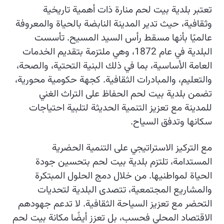
تعتبر بلدية بيت لحم منارة ذات أهمية تاريخية
وثقافية، حيث تدير المدينة النابضة بالحياة والمعروفة
عالميًا بأنها مسقط رأس السيد المسيح. تأسست
البلدية في عام 1872، وهي ملتزمة بتقديم الخدمات
العامة الأساسية، بما في ذلك البنية التحتية، والصحة،
والتعليم، والمبادرات الثقافية. كجهة حكومية محورية،
تضمن بلدية بيت لحم الحفاظ على التراث الغني
للمدينة مع تعزيز التنمية الحديثة لتلبية احتياجات
سكانها وتدفق السياح.
مع التركيز الاستراتيجي على التنمية الحضرية
المستدامة، تلتزم بلدية بيت لحم بتحسين جودة
الحياة لمواطنيها. من خلال دمج الحلول المبتكرة
والمشاريع المجتمعية، تتصدى البلدية لتحديات
التحضر مع تعزيز السياحة الثقافية. لا تدعم جهودهم
الاقتصاد المحلي فحسب، بل تعزز أيضًا مكانة بيت لحم