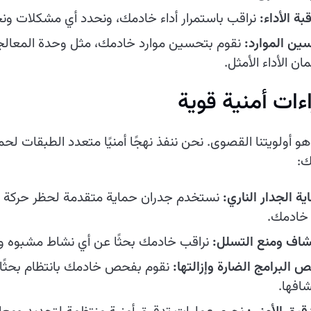
بة الأداء:
نراقب باستمرار أداء خادمك، ونحدد أي مشكلات ونحل
ين الموارد:
نقوم بتحسين موارد خادمك، مثل وحدة المعالجة
ن الأداء الأمثل.
ءات أمنية قوية
هو أولويتنا القصوى. نحن ننفذ نهجًا أمنيًا متعدد الطبقات لح
ك:
ة الجدار الناري:
نستخدم جدران حماية متقدمة لحظر حركة ال
 خادمك.
شاف ومنع التسلل:
نراقب خادمك بحثًا عن أي نشاط مشبوه ون
 البرامج الضارة وإزالتها:
نقوم بفحص خادمك بانتظام بحثًا عن
شافها.