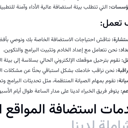
ؤسسات:
التي تتطلب بيئة استضافة عالية الأداء وآمنة للتطبيق
 تعمل:
ستشارة:
نناقش احتياجات الاستضافة الخاصة بك ونوصي بأف
داد:
نحن نتعامل مع إعداد الخادم وتثبيت البرامج والتكوين.
قل:
نقوم بترحيل موقعك الإلكتروني الحالي بسلاسة إلى بيئة الا
اقبة:
نحن نراقب خادمك بشكل استباقي بحثًا عن مشكلات الأدا
يانة:
نقوم بمهام الصيانة المنتظمة، مثل تحديثات البرامج وت
عم:
يتوفر فريق الخبراء لدينا على مدار الساعة طوال أيام الأسب
م
ا
ت
ا
س
ت
ض
ا
ف
ة
ا
ل
م
و
ا
ق
ع
ا
ا
م
ل
ة
ل
د
ي
ن
ا