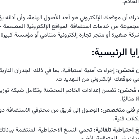
الخادم.
رك أن موقعك الإلكتروني هو أحد الأصول الهامة، وأن أدائه 
جموعة من خدمات استضافة المواقع الإلكترونية المصممة خص
كة صغيرة أو متجر تجارة إلكترونية متنامي أو مؤسسة كبيرة.
ايا الرئيسية:
ن مُحسّن:
إجراءات أمنية استباقية، بما في ذلك الجدران النار
ي موقعك الإلكتروني من التهديدات.
 مُحسّن:
تضمن إعدادات الخادم المحسّنة وتكامل شبكة توزيع
ً مثاليًا.
 فني متخصص:
الوصول إلى فريق من محترفي الاستضافة ذوي
لات فنية.
 احتياطية تلقائية:
تحمي النسخ الاحتياطية المنتظمة بيانات
حداث غير المتوقعة الأخرى.