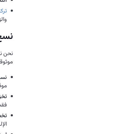
الت
تركي
والز
نسخ 
نحن ند
موثوقة
نسخ
موق
تخز
فقد
تخط
الإ