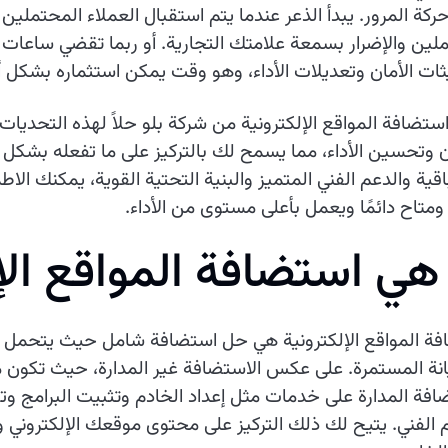
حركة المرور. يبدأ الذعر عندما يتم استقبال العملاء المحتملي
لين والإضرار بسمعة علامتك التجارية. أو ربما تقضي ساعات 
ات الأمان وتعديلات الأداء، وهو وقت يمكن استثماره بشكل
ستضافة المواقع الإلكترونية من شركة بلو حلاً لهذه التحديات
ن وتحسين الأداء، مما يسمح لك بالتركيز على ما تفعله بشكل 
اقية والدعم الفني المتميز والبنية التحتية القوية، يمكنك الاط
 ومتاح دائمًا ويعمل بأعلى مستوى من الأداء.
ه
ي
ا
س
ت
ض
ا
ف
ة
ا
ل
م
و
ا
ق
ع
ا
ل
ة المواقع الإلكترونية هي حل استضافة شامل حيث يتحمل الم
نة المستمرة. على عكس الاستضافة غير المدارة، حيث تكون م
افة المدارة على خدمات مثل إعداد الخادم وتثبيت البرامج وت
 الفني. يتيح لك ذلك التركيز على محتوى موقعك الإلكتروني وا