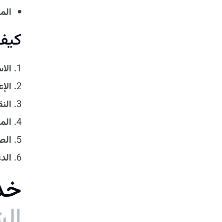
الم
كيف
الا
الإع
الن
المر
الص
الد
خ
د
ا
ل
ش