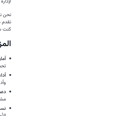
لإدارة 
نحن ند
نقدم م
كنت شر
المز
أما
تحم
أداء
وأداء
دعم
مشك
نسخ
الأ