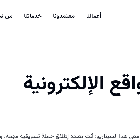
أعمالنا
معتمدونا
خدماتنا
من ن
قع الإلكترونية
عي هذا السيناريو: أنت بصدد إطلاق حملة تسويقية مهمة، و