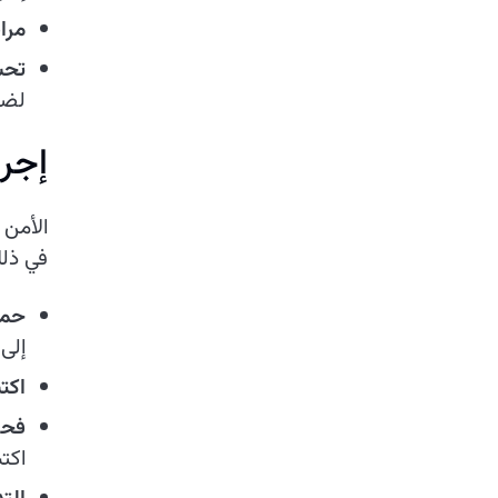
مراق
تحس
لضما
إجرا
الأمن 
في ذل
حماي
إلى
اكت
فحص
اكت