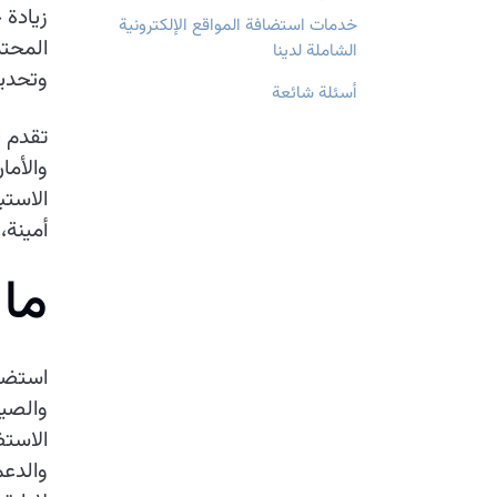
زيادة 
خدمات استضافة المواقع الإلكترونية
المحتم
الشاملة لدينا
وتحديث
أسئلة شائعة
تقدم ا
والأما
الاستب
أمينة،
م
ا
استضاف
والصيا
الاستض
والدعم