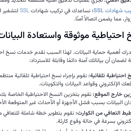
دقيق الأمني:
نجري عمليات تدقيق أمنية منتظمة لتحديد ومع
ب شهادات SSL
:
نساعدك في تركيب شهادات
SSL
لتشفير ال
وار، مما يضمن اتصالاً آمنًا.
احتياطية موثوقة واستعادة البيانات
رك أهمية حماية البيانات. لهذا السبب نقدم خدمات نسخ احت
 لضمان أن بياناتك آمنة دائمًا وقابلة للاسترداد:
 احتياطية تلقائية:
نقوم بإجراء نسخ احتياطية تلقائية منتظم
عك الإلكتروني وقواعد البيانات والتكوينات.
ين خارج الموقع:
نقوم بتخزين النسخ الاحتياطية الخاصة بك
ان البيانات بسبب فشل الأجهزة أو الأحداث غير المتوقعة الأ
يط التعافي من الكوارث:
نقوم بتطوير خطة شاملة للتعافي م
لكتروني بسرعة في حالة وقوع كارثة.