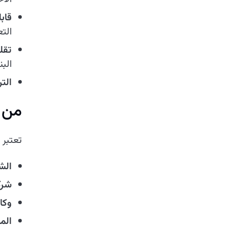
قاب
الت
تقل
الب
الت
من ي
تعتبر 
الش
شركا
وكا
الم