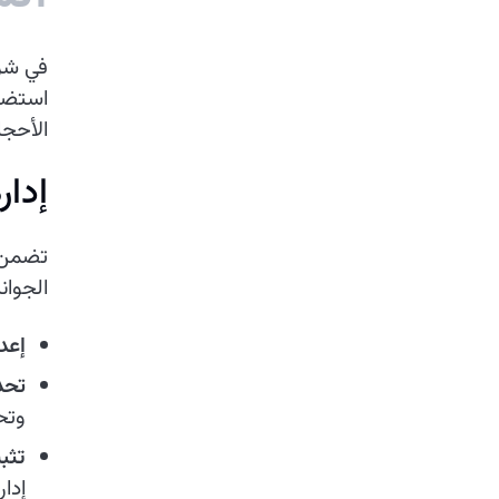
في شرك
استضاف
الأحجا
إدار
تضمن خ
الجوان
إعد
تحد
وتح
تثب
إدار