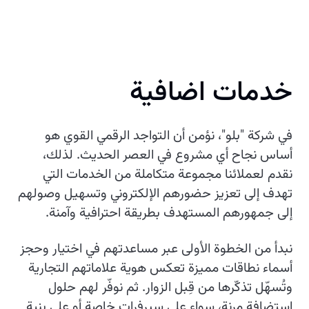
خدمات اضافية
في شركة "بلو"، نؤمن أن التواجد الرقمي القوي هو
أساس نجاح أي مشروع في العصر الحديث. لذلك،
نقدم لعملائنا مجموعة متكاملة من الخدمات التي
تهدف إلى تعزيز حضورهم الإلكتروني وتسهيل وصولهم
إلى جمهورهم المستهدف بطريقة احترافية وآمنة.
نبدأ من الخطوة الأولى عبر مساعدتهم في اختيار وحجز
أسماء نطاقات مميزة تعكس هوية علاماتهم التجارية
وتُسهّل تذكّرها من قِبل الزوار. ثم نوفّر لهم حلول
استضافة مرنة، سواء على سيرفرات خاصة أو على بنية