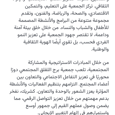
الثقافي. تركز الجمعية على التعليم، والتمكين
الاقتصادي، والصحة، والرياضة، والفنون، وتقدم
مجموعة متنوعة من البرامج والأنشطة المصممة
للأطفال والشباب والنساء. من خلال خلق بيئة آمنة
وداعمة، لا تقتصر جهود الجمعية على تعزيز النمو
الفردي فحسب، بل تقوي أيضًا الهوية الثقافية
والوطنية.
من خلال المبادرات الاستراتيجية والمشاركة
المجتمعية، تلعب جمعية برج اللقلق المجتمعي دورًا
محوريًا في تعزيز التفاعل الاجتماعي والتعاون بين
أعضاء المجتمع. التزامهم بتنظيم الفعاليات والأنشطة
المؤثرة يعزز الشعور بالوحدة والتعاون. كشريك، نفخر
بدعم مهمتهم من خلال تعزيز التواصل الرقمي، مما
يضمن وصول عملهم القيم إلى جمهور أوسع
واستمرارهم في إلهام التغيير الإيجابي.