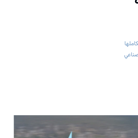
املها
صناعي