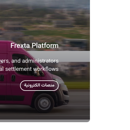
Frexta Platform
vers, and administrators
ial settlement workflows.
منصات الكترونية