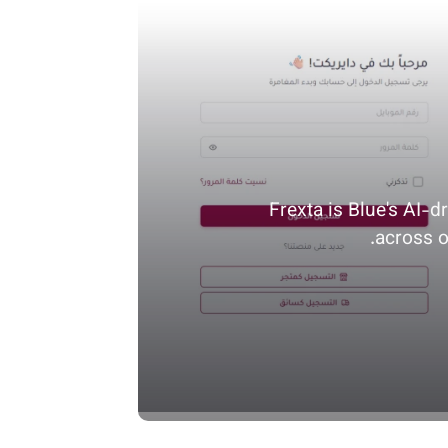
Frexta is Blue's AI-
across o