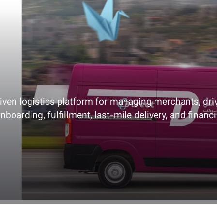
driven logistics platform for managing merchants, dri
nboarding, fulfillment, last-mile delivery, and financ