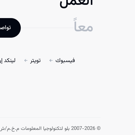
العمل
معاً
تواصل
فيسبوك
تويتر
لينكد إ
© 2007-2026
بلو لتكنولوجيا المعلومات م.خ.م/ش