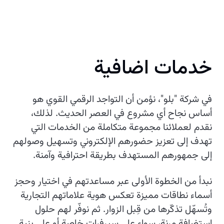
خدمات اضافية
في شركة "بلو"، نؤمن أن التواجد الرقمي القوي هو
أساس نجاح أي مشروع في العصر الحديث. لذلك،
نقدم لعملائنا مجموعة متكاملة من الخدمات التي
تهدف إلى تعزيز حضورهم الإلكتروني وتسهيل وصولهم
إلى جمهورهم المستهدف بطريقة احترافية وآمنة.
نبدأ من الخطوة الأولى عبر مساعدتهم في اختيار وحجز
أسماء نطاقات مميزة تعكس هوية علاماتهم التجارية
وتُسهّل تذكّرها من قِبل الزوار. ثم نوفّر لهم حلول
استضافة مرنة، سواء على سيرفرات خاصة أو على بنية