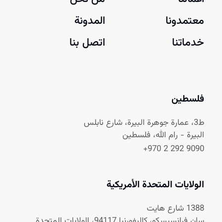
معتمدونا
المدونة
خدماتنا
اتصل بنا
فلسطين
ط3، عمارة جوهرة البيرة، شارع نابلس
البيرة - رام الله، فلسطين
+970 2 292 9090
الولايات المتحدة الأمريكية
1388 شارع هايت
سان فرانسيسكو، كاليفورنيا 94117، الولايات المتحدة