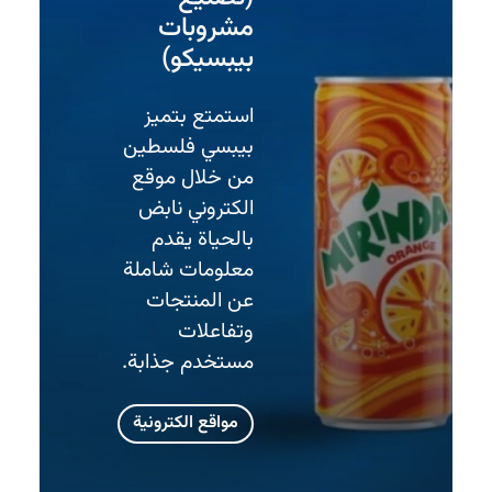
مشروبات
بيبسيكو)
استمتع بتميز
بيبسي فلسطين
من خلال موقع
الكتروني نابض
بالحياة يقدم
معلومات شاملة
عن المنتجات
وتفاعلات
مستخدم جذابة.
مواقع الكترونية