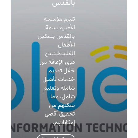
بالقدس
تلتزم مؤسسة
الأميرة بسمة
بالقدس بتمكين
الأطفال
الفلسطينيين
ذوي الإعاقة من
خلال تقديم
خدمات تأهيل
شاملة وتعليم
شامل، مما
يمكنهم من
تحقيق أقصى
إمكاناتهم.