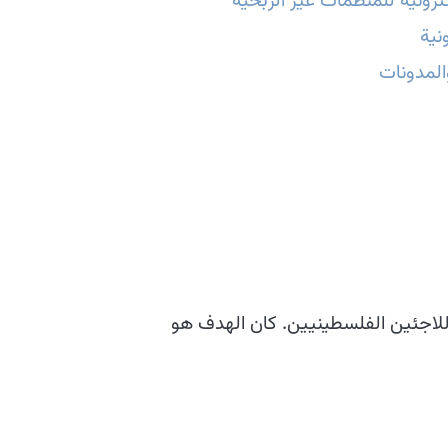
رونية للمنظمات غير الربحية
نية
والمدونات
للاجئين الفلسطينيين. كان الهدف هو