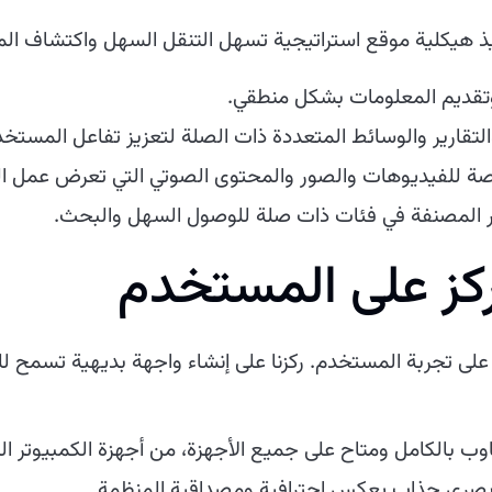
يذ هيكلية موقع استراتيجية تسهل التنقل السهل واكتشاف الم
قديم المعلومات بشكل منطقي.
قارير والوسائط المتعددة ذات الصلة لتعزيز تفاعل المستخد
للفيديوهات والصور والمحتوى الصوتي التي تعرض عمل ا
ر المصنفة في فئات ذات صلة للوصول السهل والبحث.
كز على المستخدم
على تجربة المستخدم. ركزنا على إنشاء واجهة بديهية تسمح للز
 بالكامل ومتاح على جميع الأجهزة، من أجهزة الكمبيوتر المك
صري جذاب يعكس احترافية ومصداقية المنظمة.