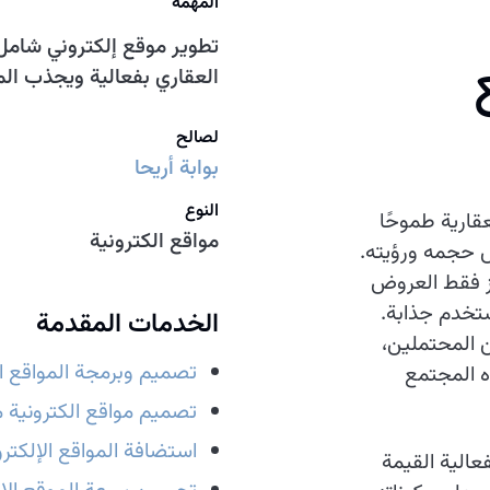
المهمة
تطوير موقع إلكتروني شامل
العقاري بفعالية ويجذب ال
لصالح
بوابة أريحا
النوع
عقارية طموحًا
مواقع الكترونية
س حجمه ورؤيته.
برز فقط العروض
تخدم جذابة.
الخدمات المقدمة
 المحتملين،
تصميم وبرمجة المواقع ال
 المجتمع
تصميم مواقع الكترونية م
استضافة المواقع الإلكترو
الية القيمة