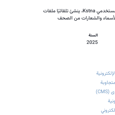
تطوير موقع يمكن إدارته لمستخدمي Kstna، ينشئ تلقائيًا ملفات
لأسماء والشعارات من الصحف
السنة
2025
إلكترونية
تجاوبة
CMS)
نية
كتروني