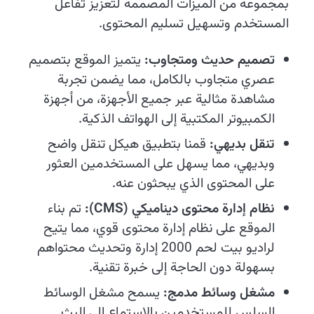
بمجموعة من الميزات المصممة لتعزيز تفاعل
المستخدم وتسهيل تسليم المحتوى.
تصميم حديث ومتجاوب:
يتميز الموقع بتصميم
عصري متجاوب بالكامل، مما يضمن تجربة
مشاهدة مثالية عبر جميع الأجهزة، من أجهزة
الكمبيوتر المكتبية إلى الهواتف الذكية.
تنقل بديهي:
قمنا بتطبيق هيكل تنقل واضح
وبديهي، مما يسهل على المستخدمين العثور
على المحتوى الذي يبحثون عنه.
نظام إدارة محتوى ديناميكي (CMS):
تم بناء
الموقع على نظام إدارة محتوى قوي، مما يتيح
لراديو بيت لحم 2000 إدارة وتحديث محتواهم
بسهولة دون الحاجة إلى خبرة تقنية.
مشغل وسائط مدمج:
يسمح مشغل الوسائط
السلس للمستخدمين بالاستماع إلى البث