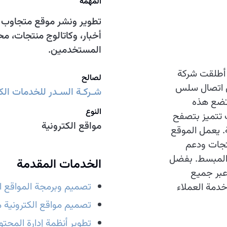
المهمة
تطوير ونشر موقع متجاوب و
أخبار، وكاتالوج منتجات، 
المستخدمين.
 أطلقت شركة
لصالح
يق اتصال سلس
شـركـة السـدر للخدمات الكه
تضع هذه
النوع
 تتميز بتصفح
مواقع الكترونية
. يعمل الموقع
نتجات ودعم
ل المبسط. بفضل
الخدمات المقدمة
عبر جميع
تصميم وبرمجة المواقع ال
وخدمة العملاء
تصميم مواقع الكترونية م
تطوير أنظمة إدارة المحتوى (