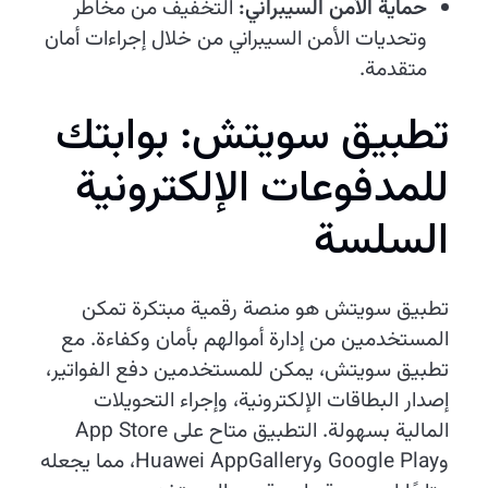
حماية الأمن السيبراني:
التخفيف من مخاطر
وتحديات الأمن السيبراني من خلال إجراءات أمان
متقدمة.
تطبيق سويتش: بوابتك
للمدفوعات الإلكترونية
السلسة
تطبيق سويتش هو منصة رقمية مبتكرة تمكن
المستخدمين من إدارة أموالهم بأمان وكفاءة. مع
تطبيق سويتش، يمكن للمستخدمين دفع الفواتير،
إصدار البطاقات الإلكترونية، وإجراء التحويلات
المالية بسهولة. التطبيق متاح على App Store
وGoogle Play وHuawei AppGallery، مما يجعله