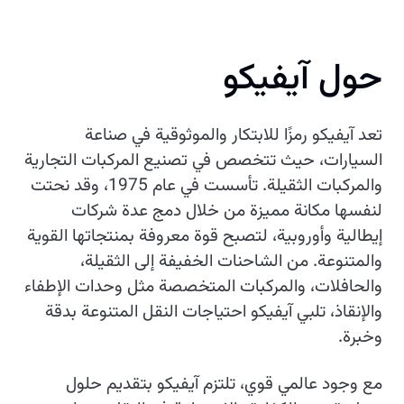
حول آيفيكو
تعد آيفيكو رمزًا للابتكار والموثوقية في صناعة
السيارات، حيث تتخصص في تصنيع المركبات التجارية
والمركبات الثقيلة. تأسست في عام 1975، وقد نحتت
لنفسها مكانة مميزة من خلال دمج عدة شركات
إيطالية وأوروبية، لتصبح قوة معروفة بمنتجاتها القوية
والمتنوعة. من الشاحنات الخفيفة إلى الثقيلة،
والحافلات، والمركبات المتخصصة مثل وحدات الإطفاء
والإنقاذ، تلبي آيفيكو احتياجات النقل المتنوعة بدقة
وخبرة.
مع وجود عالمي قوي، تلتزم آيفيكو بتقديم حلول