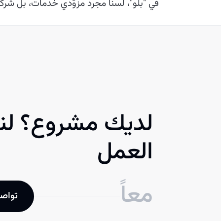
في "بلو"، لسنا مجرد مزوّدي خدمات، بل شرك
لديك مشروع؟ لنب
العمل
معاً
تواصل