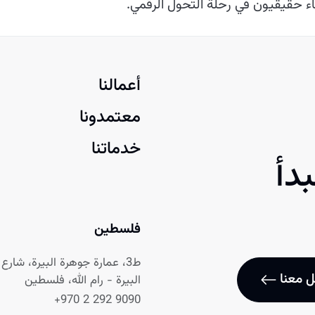
اء حقيقيون في رحلة التحول الرقمي.
أعمالنا
معتمدونا
خدماتنا
دأ
فلسطين
ط3، عمارة جوهرة البيرة، شارع نابلس
 معنا
البيرة - رام الله، فلسطين
+970 2 292 9090