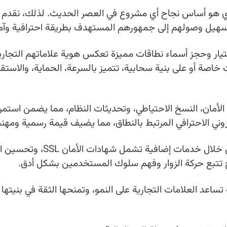
لقوي هو أساس نجاح أي مشروع في العصر الحديث. لذلك، نقدم 
تسهيل وصولهم إلى جمهورهم المستهدف بطريقة احترافية وآمن
ار وحجز أسماء نطاقات مميزة تعكس هوية علاماتهم التجارية وتُ
اصة أو على بنية سحابية، تتميز بالسرعة، الحماية، والاستقر
 الأمان، النسخ الاحتياطي، وتحديثات النظام، مما يضمن استمر
روني الاحترافي المرتبط بالنطاق، مما يضيف قيمة رسمية ومهن
ح تتبع حركة الزوار وفهم سلوك المستخدمين بشكل أدق.
 تساعد العلامات التجارية على النمو، وتمنحها الثقة في بنيت