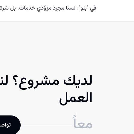
في "بلو"، لسنا مجرد مزوّدي خدمات، بل شرك
لديك مشروع؟ لنب
العمل
معاً
تواصل