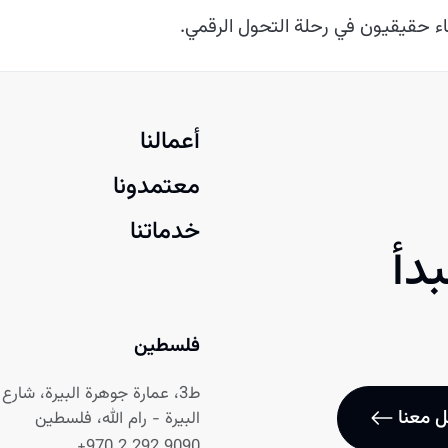
اء حقيقيون في رحلة التحول الرقمي.
أعمالنا
معتمدونا
خدماتنا
دأ
فلسطين
ط3، عمارة جوهرة البيرة، شارع نابلس
 معنا
البيرة - رام الله، فلسطين
+970 2 292 9090