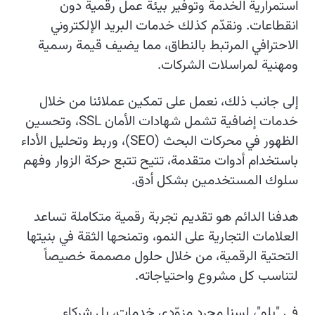
استمرارية الخدمة وتوفير بيئة عمل رقمية دون
انقطاعات. ونقدّم كذلك خدمات البريد الإلكتروني
الاحترافي المرتبط بالنطاق، مما يضيف قيمة رسمية
ومهنية لمراسلات الشركات.
إلى جانب ذلك، نعمل على تمكين عملائنا من خلال
خدمات إضافية تشمل شهادات الأمان SSL، وتحسين
الظهور في محركات البحث (SEO)، وربط وتحليل الأداء
باستخدام أدوات متقدمة، تتيح تتبع حركة الزوار وفهم
سلوك المستخدمين بشكل أدق.
هدفنا الدائم هو تقديم تجربة رقمية متكاملة تساعد
العلامات التجارية على النمو، وتمنحها الثقة في بنيتها
التحتية الرقمية، من خلال حلول مصممة خصيصاً
لتناسب كل مشروع واحتياجاته.
في "بلو"، لسنا مجرد مزوّدي خدمات، بل شركاء