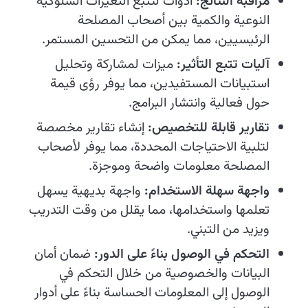
مراقبة النتائج:
أدوات لتتبع التغيرات السلوكية
النوعية والكمية بين أصحاب المصلحة
الرئيسيين، مما يمكن من التحسين المستمر.
آليات تتبع التأثير:
ميزات لمشاركة وتحليل
استبيانات المستفيدين، مما يوفر رؤى قيمة
حول فعالية وانتشار البرامج.
تقارير قابلة للتخصيص:
إنشاء تقارير مخصصة
لتلبية الاحتياجات المحددة، مما يوفر لأصحاب
المصلحة معلومات واضحة وموجزة.
واجهة سهلة الاستخدام:
واجهة بديهية يسهل
تعلمها واستخدامها، مما يقلل من وقت التدريب
ويزيد من التبني.
التحكم في الوصول بناءً على الدور:
ضمان أمان
البيانات والخصوصية من خلال التحكم في
الوصول إلى المعلومات الحساسة بناءً على أدوار