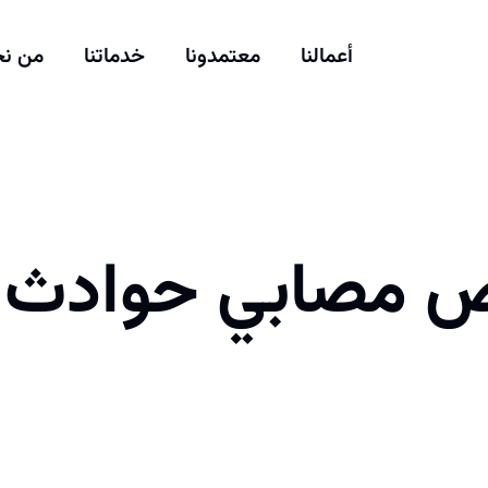
أعمالنا
معتمدونا
خدماتنا
من ن
ض مصابي حوادث