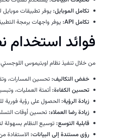
تحليلات البيانات:
يستخدم تقنيات تحليل 
تكامل الموبايل:
يوفر تطبيقات موبايل ل
تكامل API:
يوفر واجهات برمجة التطبيق
فوائد استخدام ن
من خلال تنفيذ نظام اوبتيموس اللوجستي، 
خفض التكاليف:
تحسين المسارات، وتقلي
تحسين الكفاءة:
أتمتة العمليات، وتبسيط
زيادة الرؤية:
الحصول على رؤية فورية للش
زيادة رضا العملاء:
تحسين أوقات التسليم
قابلية التوسع:
توسيع النظام بسهولة لتل
رؤى مستندة إلى البيانات:
الاستفادة من 