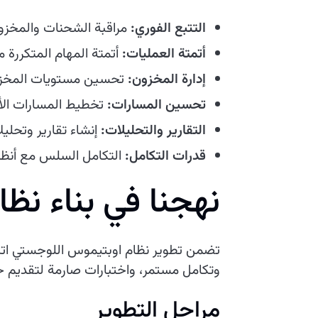
التتبع الفوري:
مراقبة الشحنات والمخزون
أتمتة العمليات:
أتمتة المهام المتكررة 
إدارة المخزون:
تحسين مستويات المخزون،
تحسين المسارات:
تخطيط المسارات الأك
التقارير والتحليلات:
إنشاء تقارير وتحلي
قدرات التكامل:
التكامل السلس مع أنظمة ERP وCRM والتجارة الإلكترونية الحالية، مما يخلق رؤية موحدة للعملي
نهجنا في بناء نظ
تضمن تطوير نظام اوبتيموس اللوجستي اتباع
وتكامل مستمر، واختبارات صارمة لتقديم ح
مراحل التطوير