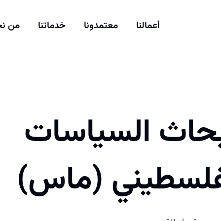
أعمالنا
معتمدونا
خدماتنا
من ن
بحاث السياسات
لفلسطيني (ماس)